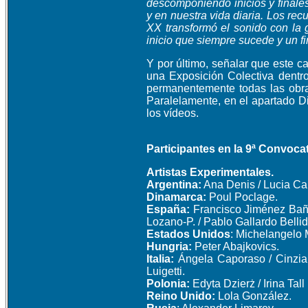
descomponiendo inicios y finale
y en nuestra vida diaria. Los re
XX transformó el sonido con la g
inicio que siempre sucede y un f
Y por último, señalar que este c
una Exposición Colectiva dent
permanentemente todas las obras
Paralelamente, en el apartado D
los vídeos.
Participantes en la 9ª Convoca
Artistas Experimentales.
Argentina:
Ana Denis / Lucia Car
Dinamarca:
Poul Poclage.
España:
Francisco Jiménez Baño
Lozano-P. / Pablo Gallardo Belli
Estados Unidos
: Michelangelo 
Hungria:
Peter Abajkovics.
Italia:
Ángela Caporaso / Cinzia F
Luigetti.
Polonia:
Edyta Dzierż / Irina Tal
Reino Unido:
Lola González.