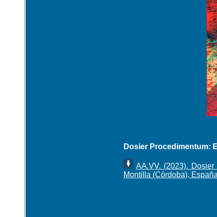
Dosier Procedimentum: El
AA.VV. (2023). Dosier
Montilla (Córdoba), Españ