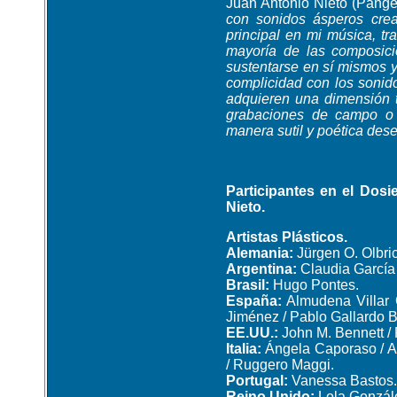
Juan Antonio Nieto (Pange
con sonidos ásperos crea
principal en mi música, t
mayoría de las composici
sustentarse en sí mismos y
complicidad con los sonido
adquieren una dimensión to
grabaciones de campo o l
manera sutil y poética de
Participantes en el Dos
Nieto.
Artistas Plásticos.
Alemania:
Jürgen O. Olbri
Argentina:
Claudia García 
Brasil:
Hugo Pontes.
España:
Almudena Villar C
Jiménez / Pablo Gallardo B
EE.UU.:
John M. Bennett / 
Italia:
Ángela Caporaso / An
/ Ruggero Maggi.
Portugal:
Vanessa Bastos.
Reino Unido:
Lola Gonzál