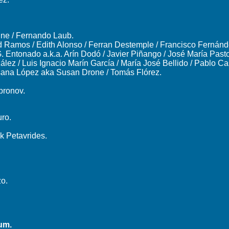
ne / Fernando Laub.
d Ramos / Edith Alonso / Ferran Destemple / Francisco Fernánd
G. Entonado a.k.a. Arín Dodó / Javier Piñango / José María Pasto
z / Luis Ignacio Marín García / María José Bellido / Pablo Cas
sana López aka Susan Drone / Tomás Flórez.
pronov.
ro.
ck Petavrides.
o.
um.