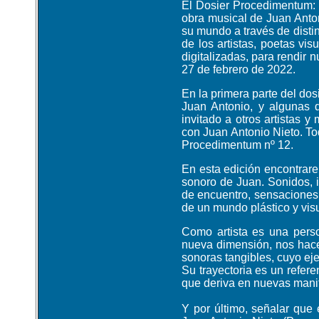
El Dosier Procedimentum: 
obra musical de Juan Anton
su mundo a través de distin
de los artistas, poetas vi
digitalizadas, para rendir
27 de febrero de 2022.
En la primera parte del dos
Juan Antonio, y algunas 
invitado a otros artistas 
con Juan Antonio Nieto. Tod
Procedimentum nº 12.
En esta edición encontrare
sonoro de Juan. Sonidos, 
de encuentro, sensaciones 
de un mundo plástico y visu
Como artista es una pers
nueva dimensión, nos hace
sonoras tangibles, cuyo ej
Su trayectoria es un refer
que deriva en nuevas manif
Y por último, señalar que