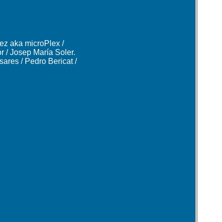
ez aka microPlex /
r / Josep María Soler.
ares / Pedro Bericat /