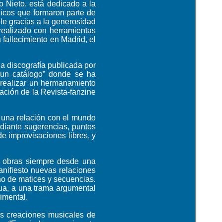
 Nieto, está dedicado a la
sicos que formaron parte de
ble gracias a la generosidad
 realizado con herramientas
fallecimiento en Madrid, el
la discografía publicada por
“un catálogo” donde se ha
e realizar un hermanamiento
cación de la Revista-fanzine
r una relación con el mundo
diante sugerencias, puntos
e improvisaciones libres, y
s obras siempre desde una
nifiesto nuevas relaciones
no de matices y secuencias.
nua, a una trama argumental
imental.
as creaciones musicales de