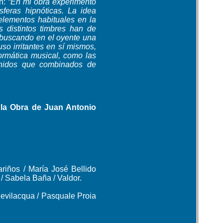
an:
“En mi obra experimento
feras hipnóticas. La idea
elementos habituales en la
 distintos timbres han de
a buscando en el oyente una
so irritantes en sí mismos,
formática musical, como las
sonidos que combinados de
 la Obra de Juan Antonio
riños / María José Bellido
/ Sabela Baña / Valdor.
Bevilacqua / Pasquale Proia