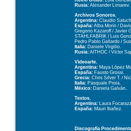
Rusia:
Alexander Limarev.
Archivos Sonoros.
Argentina:
Claudio Satuch
España:
Alba Morín / Davi
Gregorio Kazaroff / Javier 
STAHLFABRIK / Luis Gonzále
Pedro Pablo Gallardo / Su
Italia:
Daniele Virgilio.
Rusia:
AITHOC / Víctor Sa
Videoarte.
Argentina:
Maya López Mu
España:
Fausto Grossi.
Grecia:
Chris Silver T. / Ni
Italia:
Pasquale Proia.
México:
Daniela Galván.
Textos.
Argentina:
Laura Focarazz
España:
Mauri Ibañez.
Discografía Procediment