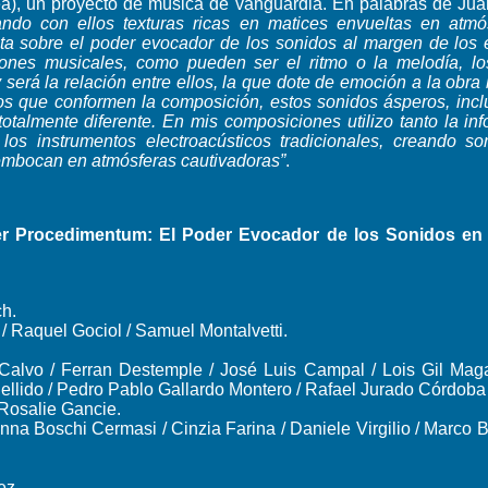
a), un proyecto de música de vanguardia. En palabras de Ju
ndo con ellos texturas ricas en matices envueltas en atmós
rata sobre el poder evocador de los sonidos al margen de los 
ones musicales, como pueden ser el ritmo o la melodía, los
 será la relación entre ellos, la que dote de emoción a la obr
s que conformen la composición, estos sonidos ásperos, inclu
talmente diferente. En mis composiciones utilizo tanto la in
os instrumentos electroacústicos tradicionales, creando 
sembocan en atmósferas cautivadoras”
.
ier Procedimentum: El Poder Evocador de los Sonidos en
ch.
/ Raquel Gociol / Samuel Montalvetti.
alvo / Ferran Destemple / José Luis Campal / Lois Gil Maga
ellido / Pedro Pablo Gallardo Montero / Rafael Jurado Córdoba 
Rosalie Gancie.
na Boschi Cermasi / Cinzia Farina / Daniele Virgilio / Marco 
ez.