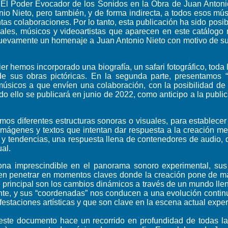
El Poder Evocador de los Sonidos en la Obra de Juan Antonio
io Nieto, pero también, y de forma indirecta, a todos esos mú
tas colaboraciones. Por lo tanto, esta publicación ha sido posi
suales, músicos y videoartistas que aparecen en este catálogo
 nuevamente un homenaje a Juan Antonio Nieto con motivo de su 
ier hemos incorporado una biografía, un safari fotográfico, toda 
de sus obras pictóricas. En la segunda parte, presentamos 
y músicos a que envíen una colaboración, con la posibilidad d
o ello se publicará en junio de 2022, como anticipo a la publi
mos diferentes estructuras sonoras o visuales, para establece
imágenes y textos que intentan dar respuesta a la creación me
y tendencias, una respuesta llena de contenedores de audio, d
al.
ona imprescindible en el panorama sonoro experimental, su
n penetrar en momentos claves donde la creación pone de ma
e principal son los cambios dinámicos a través de un mundo lle
ente, y sus “coordenadas” nos conducen a una evolución conti
estaciones artísticas y que son clave en la escena actual exper
 este documento hace un recorrido en profundidad de todas l