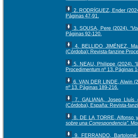
2. RODRÍGUEZ, Ender (202
Páginas 47-91.
3. SOUSA, Pere (2024).
“Vo
Páginas 92-120.
4. BELLIDO JIMÉNEZ, Mar
(Córdoba): Revista-fanzine Proc
5. NEAU, Philippe (2024).
“
Procedimentum nº 13. Páginas 1
6. VAN DER LINDE, Alwin (
nº 13. Páginas 189-216.
7. GALIANA, Josep Lluís 
(Córdoba), España: Revista-fanz
8. DE LA TORRE, Alfonso 
sobre una Correspondencia”
. Mo
9. FERRANDO, Bartolomé 